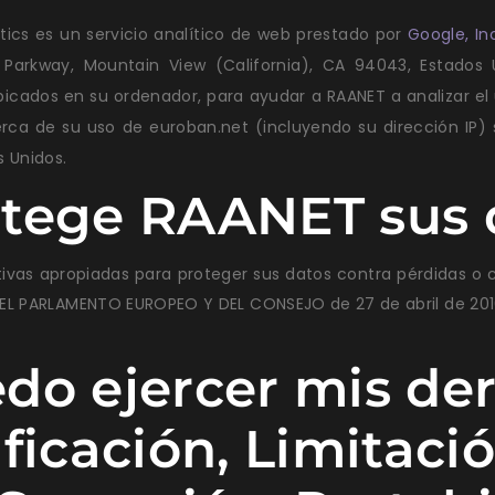
tics es un servicio analítico de web prestado por
Google, In
Parkway, Mountain View (California), CA 94043, Estados Un
bicados en su ordenador, para ayudar a RAANET a analizar el 
rca de su uso de euroban.net (incluyendo su dirección IP)
s Unidos.
otege RAANET sus 
vas apropiadas para proteger sus datos contra pérdidas o cu
EL PARLAMENTO EUROPEO Y DEL CONSEJO de 27 de abril de 201
do ejercer mis de
ficación, Limitaci