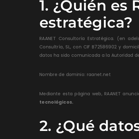
1. ¿Quién es
estratégica?
RAANET Consultoría Estratégica. (en ad
Consultría, SL, con CIF B72586902 y domicil
datos ha sido comunicada a la Autoridad d
Nombre de dominio:
raanet.net
Mediante esta página web, RAANET anuncia
tecnológicos.
2. ¿Qué dato