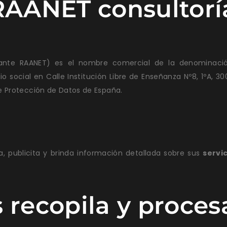
 RAANET consultorí
elante RAANET) es el nombre comercial de la denominaci
io social en Calle Institución Libre de Enseñanza Nº8, 1ºA, 3
e Protección de Datos de España.
, publicita y brinda información detallada sobre sus
servic
s recopila y proc