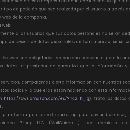
la suscripción de esta empresa en cada comunicación que rec
er tipo de petición que sea realizada por el usuario a través
tio web de la compañía.
a web.
amente a los usuarios que sus datos personales no serán ce
tipo de cesión de datos personales, de forma previa, se solic
 sitio web son obligatorios, ya que son necesarios para la pre
s datos, el prestador no garantiza que la información y
 servicios, compartimos cierta información con nuestros soci
tos socios y lo que ellos están haciendo con esta informaci
en
https://aws.amazon.com/es/?nc2=h_lg
), trata los datos 
T.
plataforma para email markeitng para enviar boletines, 
cience Group LLC (MailChimp ), con domicilio en 