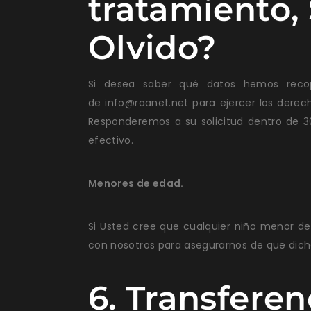
tratamiento, 
Olvido?
Si desea saber qué datos hemos recop
de
info@raanet.net
para ejercer los derech
Responderemos a su solicitud dentro de 30
efectivo.
Menores de edad.
Si Usted cree que cualquier niño menor d
con nosotros para asegurarnos de que dich
6. Transferen