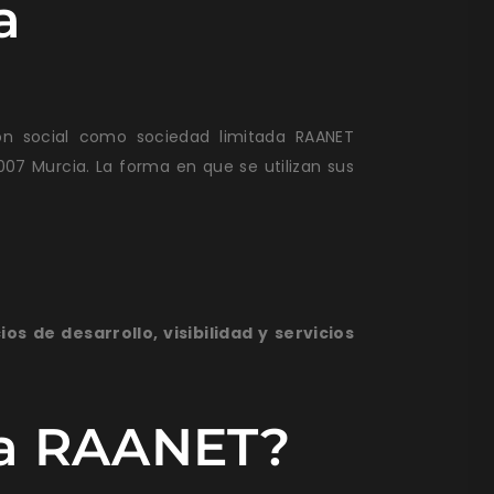
a
ón social como sociedad limitada RAANET
0007 Murcia. La forma en que se utilizan sus
ios de desarrollo, visibilidad y servicios
esa RAANET?