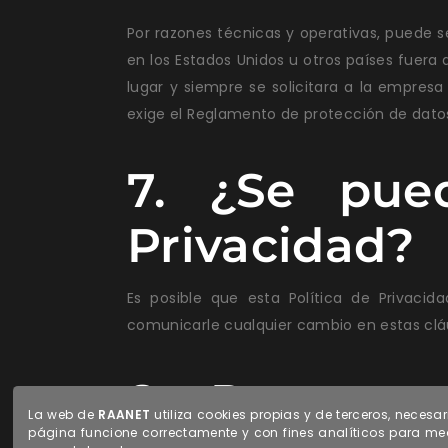
Por razones técnicas y operativas, puede s
en los Estados Unidos u otros países fuera
lugar y siempre se solicitara a la empre
exige el Reglamento de protección de datos
7. ¿Se pue
Privacidad?
Es posible que esta Política de Privac
comunicarle cualquier cambio en estas cláus
8. ¿Pregunta
La web de
RAANET
utiliza cookies propias y de terceros, necesa
página funcione correctamente y con fines analíticos para med