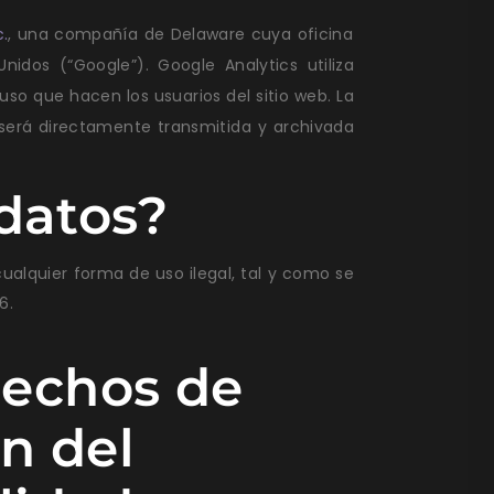
c.
, una compañía de Delaware cuya oficina
idos (“Google”). Google Analytics utiliza
uso que hacen los usuarios del sitio web. La
 será directamente transmitida y archivada
datos?
alquier forma de uso ilegal, tal y como se
6.
rechos de
ón del