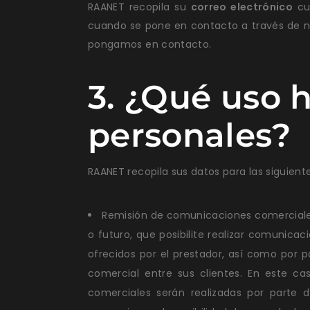
RAANET recopila su
correo electrónico
cua
cuando se pone en contacto a través de n
pongamos en contacto.
3. ¿Qué uso 
personales?
RAANET recopila sus datos para las siguiente
Remisión de comunicaciones comerciales 
o futuro, que posibilite realizar comunic
ofrecidos por el prestador, así como por 
comercial entre sus clientes. En este ca
comerciales serán realizadas por parte d