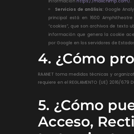
información
https://mailchimp.com/
.
Servicios de análisis:
Google Analy
principal está en 1600 Amphitheatre 
“cookies”, que son archivos de texto u
información que genera la cookie ace
por Google en los servidores de Estado
4. ¿Cómo pr
RAANET toma medidas técnicas y organizati
requiere en el REGLAMENTO (UE) 2016/679 D
5. ¿Cómo pue
Acceso, Recti